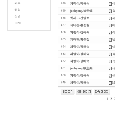
제주
파랭이/정해숙
이
690
해외
joohyang/徐圭錫
홀
689
청년
헷세드/전병호
파
688
1020
피터팬/황준철
해
687
파랭이/정해숙
이
686
피터팬/황준철
벌
685
파랭이/정해숙
이
684
파랭이/정해숙
작
683
파랭이/정해숙
작
682
joohyang/徐圭錫
새
681
파랭이/정해숙
신
680
파랭이/정해숙
Me
679
1
2