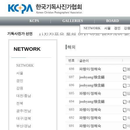
KCPA
GALLERIES
BOARD
NETWORK
서울
경인
강
기독사진가 선언
사진작품을 통해 믿지 않는 세상과의 
사진가로서 눈부신 전문성을 갖추기 위해
해외
사진활동 과정에서 거룩한 기독사협 공
NETWORK
한국사람 특유의 섬세한 감수성으로 하
번호
글쓴이
정의와 사랑을 실천하는 사진 행위로, 
NETWORK
니다.
파랭이/정해숙
봄
698
서울
사진영상 속에 기독교 복음을 담아내기 
joohyang/徐圭錫
위
697
경인
joohyang/徐圭錫
그
696
강원
파랭이/정해숙
임
695
대전/충남
joohyang/徐圭錫
내
694
전북
파랭이/정해숙
자
693
광주/전남
파랭이/정해숙
태
692
대구/경북
부산/경남
파랭이/정해숙
이
691